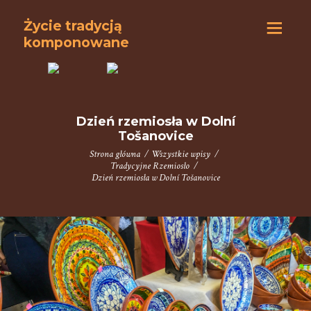
Życie tradycją
komponowane
S
T
Dzień rzemiosła w Dolní
R
Tošanovice
Strona główna
Wszystkie wpisy
O
Tradycyjne Rzemiosło
N
Dzień rzemiosła w Dolní Tošanovice
A
G
Ł
Ó
W
N