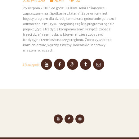
A
52
3 sierpnia 2018
Admin
25 sierpnia 2018 r. od godz. 13.00 w Dolni Tošanovice
R
zapraszamy na „Spotkanie z latem”. Zapewniony jest
T
bogaty program dla dzieci, konkurs na gotowanie gulaszu i
odtwarzanie muzyki. Integralną
cz
ęścią programu będzie
N
projekt „Życie tradycją komponowane”. Przyjdź i zobacz
trzeci dzień rzemiosła, w którym możesz zobaczyć
E
tradycyjne rzemiosło naszego regionu. Zobaczysz prace
kamieniarskie, wyroby z wełny, kowalskie i naprawy
R
maszyn rolniczych.
Z
Y
Udostępnij:
D
Z
I
A
Ł
A
N