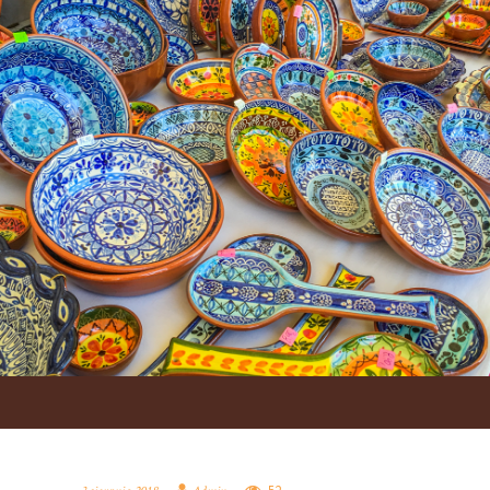
A
O
P
I
S
P
R
O
J
E
K
T
U
P