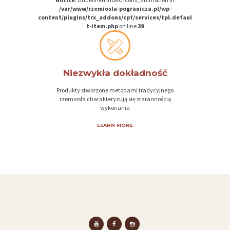
/var/www/rzemiosla-pogranicza.pl/wp-
A
content/plugins/trx_addons/cpt/services/tpl.defaul
t-item.php
on line
39
N
I
A
Niezwykła dokładność
K
Produkty stworzone metodami tradycyjnego
O
rzemiosła charakteryzują się starannością
N
wykonania
T
LEARN MORE
A
K
T