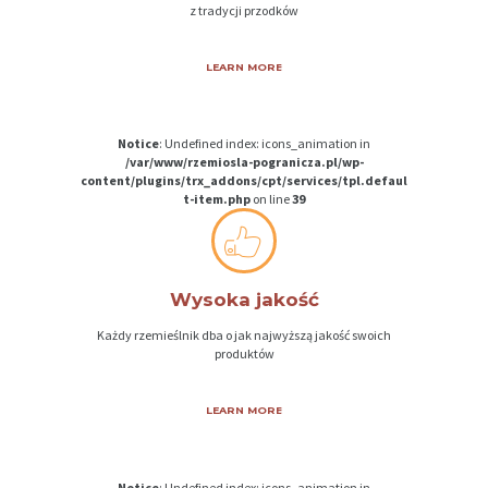
U
z tradycji przodków
P
LEARN MORE
A
R
Notice
: Undefined index: icons_animation in
T
/var/www/rzemiosla-pogranicza.pl/wp-
N
content/plugins/trx_addons/cpt/services/tpl.defaul
t-item.php
on line
39
E
R
Z
Wysoka jakość
Y
Każdy rzemieślnik dba o jak najwyższą jakość swoich
D
produktów
Z
I
LEARN MORE
A
Ł
Notice
: Undefined index: icons_animation in