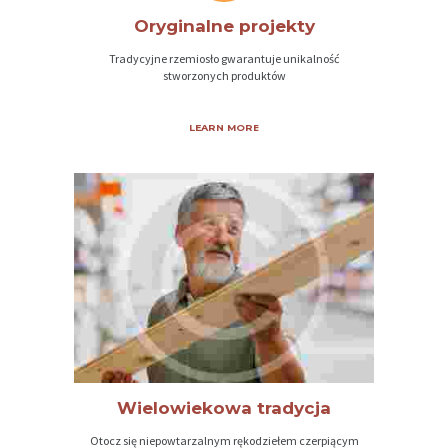
Ó
Oryginalne projekty
W
N
Tradycyjne rzemiosło gwarantuje unikalność
stworzonych produktów
A
O
LEARN MORE
P
I
S
P
R
O
J
E
K
Wielowiekowa tradycja
T
Otocz się niepowtarzalnym rękodziełem czerpiącym