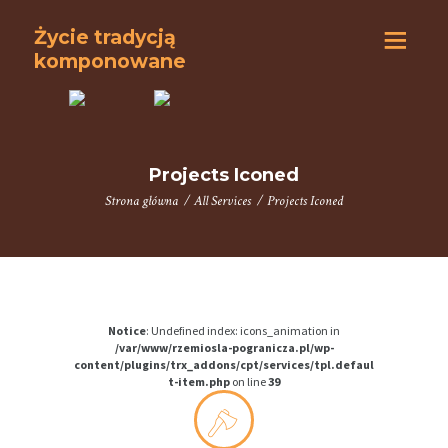
Życie tradycją
komponowane
Projects Iconed
Strona główna
All Services
Projects Iconed
S
T
R
O
N
Notice
: Undefined index: icons_animation in
/var/www/rzemiosla-pogranicza.pl/wp-
A
content/plugins/trx_addons/cpt/services/tpl.defaul
t-item.php
on line
39
G
Ł